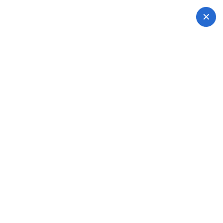
✕
✕
网
小说更新
联系我们
登录平台
bet365亚洲官网
专业 · 信赖 · 安全
立即注册