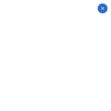
登录平台
✕
标签云列表
按标签聚合浏览相关文章
bet365亚洲官网 - 多线程架构芯片新品：近期多赛道进