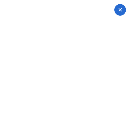
登录平台
✕
标签云列表
按标签聚合浏览相关文章
苹果15与华为最新旗舰影像对比，主摄规格差异